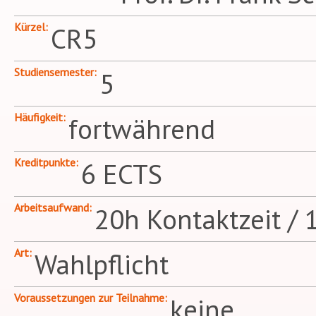
Kürzel
CR5
Studiensemester
5
Häufigkeit
fortwährend
Kreditpunkte
6 ECTS
Arbeitsaufwand
20h Kontaktzeit / 
Art
Wahlpflicht
Voraussetzungen zur Teilnahme
keine