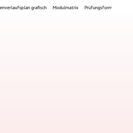
ienverlaufsplan grafisch
Modulmatrix
Prüfungsformen
Doze