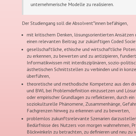
unternehmerische Modelle zu realisieren.
Der Studiengang soll die Absolvent*innen befähigen,
mit kritischem Denken, lösungsorientierten Ansätzen 
einen relevanten Beitrag zur zukünftigen Coded Societ
gesellschaftliche, ethische und wirtschaftliche Poten
zu erkennen, zu bewerten und zu antizipieren, fundier
Informatikwissen mit interdisziplinären, sozio-politis
ästhetischen Schnittstellen zu verbinden und in kon
überführen,
theoretische und methodische Kompetenz aus den drei
und BWL bei Problemdefinition einzusetzen und Lösun
oder empirischer Grundlagen zu reflektieren, durch ein
soziokulturelle Phänomene, Zusammenhänge, Gefahr
Fachgrenzen hinweg zu erkennen und zu bewerten,
problemlos zukunftsrelevante Szenarien darzustellen,
Bedürfnisse des Nutzers von morgen wahrnehmen, Pr
Blickwinkeln zu betrachten, zu definieren und neu zu