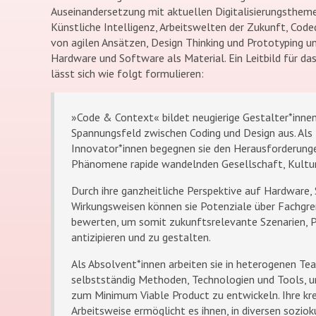
Auseinandersetzung mit aktuellen Digitalisierungstheme
Künstliche Intelligenz, Arbeitswelten der Zukunft, Cod
von agilen Ansätzen, Design Thinking und Prototyping u
Hardware und Software als Material. Ein Leitbild für das
lässt sich wie folgt formulieren:
»Code & Context« bildet neugierige Gestalter*innen 
Spannungsfeld zwischen Coding und Design aus. Als 
Innovator*innen begegnen sie den Herausforderungen
Phänomene rapide wandelnden Gesellschaft, Kultur
Durch ihre ganzheitliche Perspektive auf Hardware,
Wirkungsweisen können sie Potenziale über Fachgr
bewerten, um somit zukunftsrelevante Szenarien,
antizipieren und zu gestalten.
Als Absolvent*innen arbeiten sie in heterogenen Te
selbstständig Methoden, Technologien und Tools, 
zum Minimum Viable Product zu entwickeln. Ihre kre
Arbeitsweise ermöglicht es ihnen, in diversen sozio