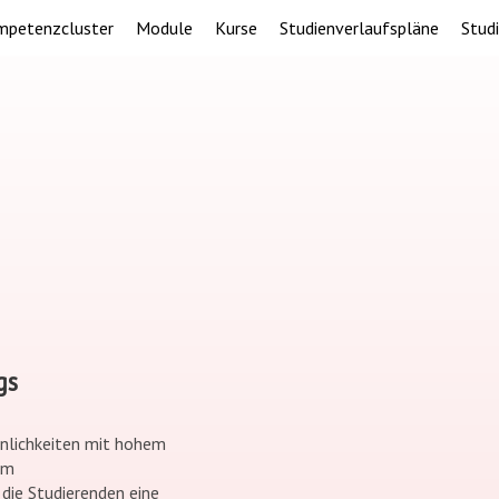
mpetenzcluster
Module
Kurse
Studienverlaufspläne
Stud
gs
sönlichkeiten mit hohem
em
die Studierenden eine