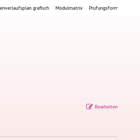
ienverlaufsplan grafisch
Modulmatrix
Prüfungsformen
Doze
Bearbeiten