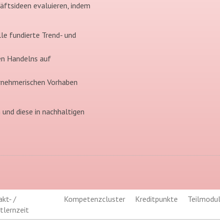
äftsideen evaluieren, indem
le fundierte Trend- und
hen Handelns auf
ernehmerischen Vorhaben
 und diese in nachhaltigen
kt- /
Kompetenzcluster
Kreditpunkte
Teilmodu
tlernzeit