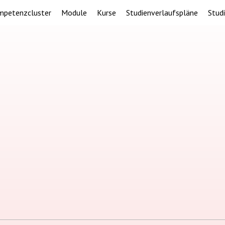
mpetenzcluster
Module
Kurse
Studienverlaufspläne
Stud