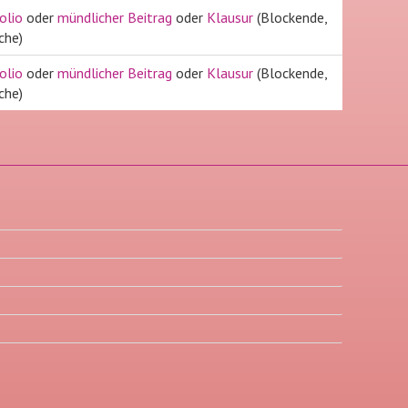
olio
oder
mündlicher Beitrag
oder
Klausur
(Blockende,
che)
olio
oder
mündlicher Beitrag
oder
Klausur
(Blockende,
che)