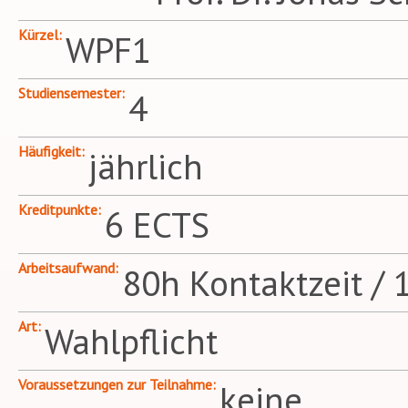
Kürzel
WPF1
Studiensemester
4
Häufigkeit
jährlich
Kreditpunkte
6 ECTS
Arbeitsaufwand
80h Kontaktzeit / 
Art
Wahlpflicht
Voraussetzungen zur Teilnahme
keine