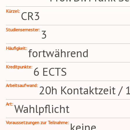
Kürzel
CR3
Studiensemester
3
Häufigkeit
fortwährend
Kreditpunkte
6 ECTS
Arbeitsaufwand
20h Kontaktzeit / 
Art
Wahlpflicht
Voraussetzungen zur Teilnahme
keine