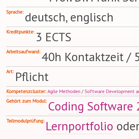
Sprache
deutsch, englisch
Kreditpunkte
3 ECTS
Arbeitsaufwand
40h Kontaktzeit / 
Art
Pflicht
Kompetenzcluster
Agile Methoden
/
Software Development an
Gehört zum Modul
Coding Software 
Teilmodulprüfung
Lernportfolio
ode